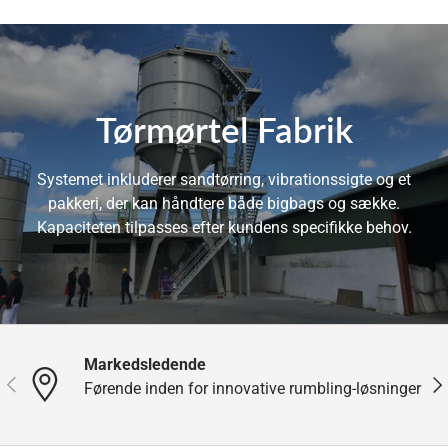
Tørmørtel Fabrik
Systemet inkluderer sandtørring, vibrationssigte og et
pakkeri, der kan håndtere både bigbags og sække.
Kapaciteten tilpasses efter kundens specifikke behov.
Markedsledende
Forrige
Næ
Førende inden for innovative rumbling-løsninger