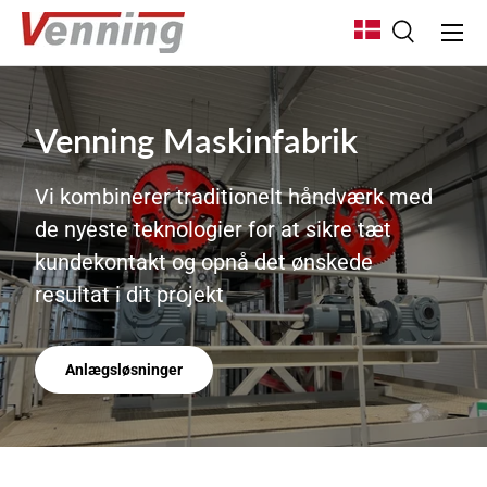
Menu
Gå til indhold
Søg
Søg
Søg
Venning Maskinfabrik
Vi kombinerer traditionelt håndværk med
de nyeste teknologier for at sikre tæt
kundekontakt og opnå det ønskede
resultat i dit projekt
Anlægsløsninger