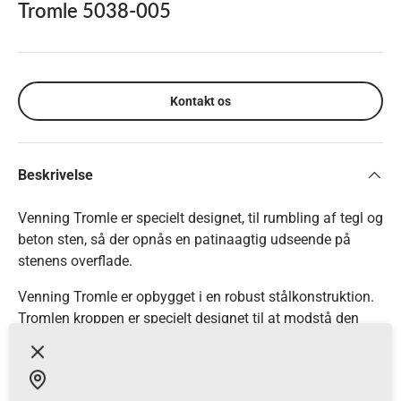
Tromle 5038-005
Kontakt os
Beskrivelse
Venning Tromle er specielt designet, til rumbling af tegl og
beton sten, så der opnås en patinaagtig udseende på
stenens overflade.
Venning Tromle er opbygget i en robust stålkonstruktion.
Tromlen kroppen er specielt designet til at modstå den
høje belastning under rumblingen.
Indvendig er tromlen beklædt med gummi, for at reducere
støj og slitage.